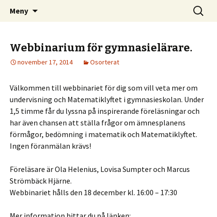
– din infosida för matematik i Olofström
Hoppa
Sök
Matematik i Olofström
Meny
till
efter:
innehåll
Webbinarium för gymnasielärare.
november 17, 2014
Osorterat
Välkommen till webbinariet för dig som vill veta mer om
undervisning och Matematiklyftet i gymnasieskolan. Under
1,5 timme får du lyssna på inspirerande föreläsningar och
har även chansen att ställa frågor om ämnesplanens
förmågor, bedömning i matematik och Matematiklyftet.
Ingen föranmälan krävs!
Föreläsare är Ola Helenius, Lovisa Sumpter och Marcus
Strömbäck Hjärne.
Webbinariet hålls den 18 december kl. 16:00 – 17:30
Mer information hittar du på länken: