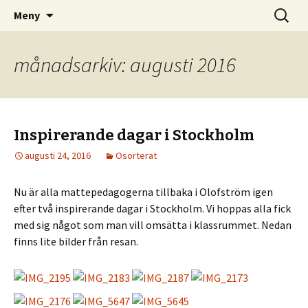
– din infosida för matematik i Olofström
Hoppa
Sök
Matematik i Olofström
Meny
till
efter:
innehåll
månadsarkiv: augusti 2016
Inspirerande dagar i Stockholm
augusti 24, 2016
Osorterat
Nu är alla mattepedagogerna tillbaka i Olofström igen
efter två inspirerande dagar i Stockholm. Vi hoppas alla fick
med sig något som man vill omsätta i klassrummet. Nedan
finns lite bilder från resan.