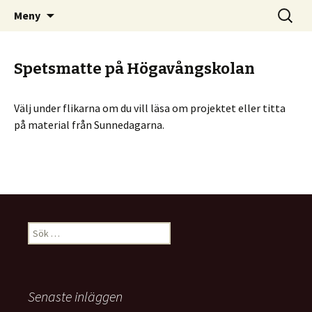
– din infosida för matematik i Olofström
Hoppa
Sök
Matematik i Olofström
Meny
till
efter:
innehåll
Spetsmatte på Högavångskolan
Välj under flikarna om du vill läsa om projektet eller titta
på material från Sunnedagarna.
Sök
efter:
Senaste inläggen