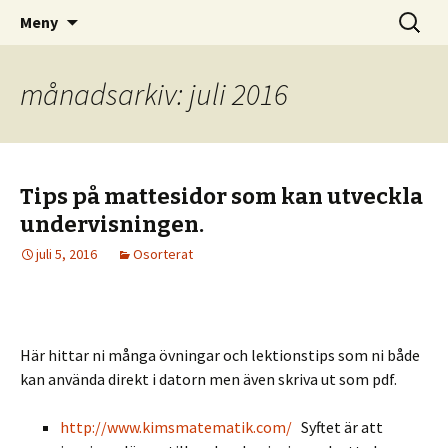
– din infosida för matematik i Olofström
Hoppa
Sök
Matematik i Olofström
Meny
till
efter:
innehåll
månadsarkiv: juli 2016
Tips på mattesidor som kan utveckla
undervisningen.
juli 5, 2016
Osorterat
Här hittar ni många övningar och lektionstips som ni både
kan använda direkt i datorn men även skriva ut som pdf.
http://www.kimsmatematik.com/
Syftet är att