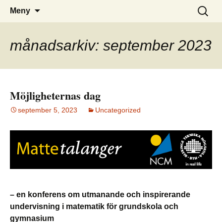
– din infosida för matematik i Olofström
Matematik i Olofström
Hoppa
Sök
Meny
till
efter:
innehåll
månadsarkiv: september 2023
Möjligheternas dag
september 5, 2023
Uncategorized
– en konferens om utmanande och inspirerande
undervisning i matematik för grundskola och
gymnasium