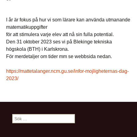
I år är fokus på hur vi som lärare kan använda utmanande
matematikuppgifter
för att stimulera varje elev att nå sin fulla potential.
Den 31 oktober 2023 ses vi på Blekinge tekniska
högskola (BTH) i Karlskrona.
För merdetaljer om tider mm se webbsida nedan.
https://mattetalanger.ncm.gu.se/infor-mojligheternas-dag-
2023/
Sök
efter: