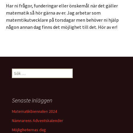
Har ni frågor, funderingar eller önskemål när det gäller
matematik så hör gärna av er. Jag arbetar som
matemtikutvecklare på torsdagar men behöver ni hjälp
någon annan dag finns det möjlighet till det. Hör av er!
Sök
efter:
Senaste inläggen
Matematikbiennalen 2024
Nämnarens Adventskalender
Möjligheternas dag