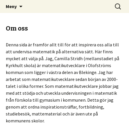
– din infosida för matematik i Olofström
Hoppa
Sök
Matematik i Olofström
Meny
till
efter:
innehåll
Om oss
Denna sida är framför allt till för att inspirera oss alla till
att undervisa matematik på alternativa sätt. Här finns
mycket att välja på. Jag, Camilla Stridh (mellanstadiet på
Kyrkhult skola) är matematikutvecklare i Olofströms
kommun som ligger i västra delen av Blekinge. Jag har
arbetat som matematikutvecklare sedan början av 2000-
talet i olika former. Som matematikutvecklare jobbar jag
med att stödja och utveckla undervisningen i matematik
från förskola till gymasium i kommunen. Detta gör jag
genom att ordna inspirationsträffar, fortbildning,
studiebesök, mattematerial och är även ute på
kommunens skolor.