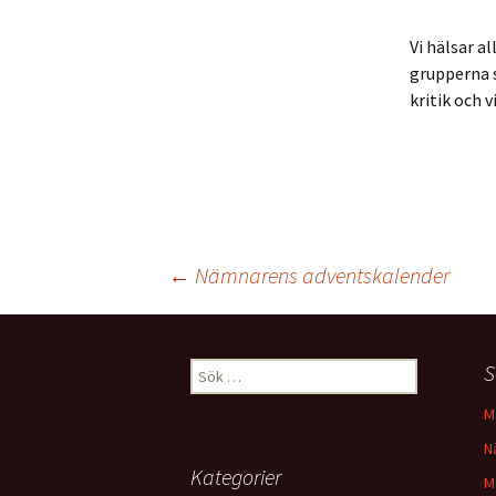
Vi hälsar a
Online-spel
grupperna 
kritik och v
Inläggsnavigering
←
Nämnarens adventskalender
Sök
S
efter:
M
N
Kategorier
M