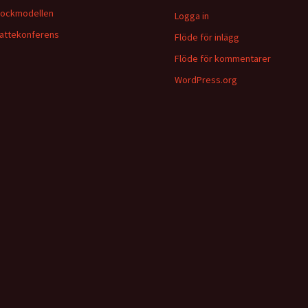
lockmodellen
Logga in
attekonferens
Flöde för inlägg
Flöde för kommentarer
WordPress.org