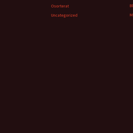
B
Osorterat
M
Uncategorized