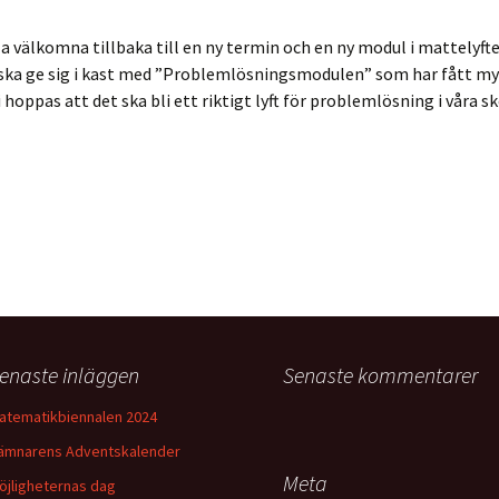
Rektangel
Matematikbiennalen 2024
Spetsmatte p
lla välkomna tillbaka till en ny termin och en ny modul i mattelyfte
Bussleken
Örebro
Högavångskol
ska ge sig i kast med ”Problemlösningsmodulen” som har fått my
Rika tärningar
i hoppas att det ska bli ett riktigt lyft för problemlösning i våra sk
Bondgården
Sunnemateria
Kängurutävlingen
Kängurutävlingen
Matematik är gott
Vad skall bort?
Placera ditt tal
Findus bollar
Tallinje med klädnypor
Vrålapornas ben
Fyrfärgsproblemet
Symmetri
enaste inläggen
Senaste kommentarer
Hundrarutan – gissa mitt
tal
atematikbiennalen 2024
Hur sannolikt är det?
ämnarens Adventskalender
Meta
öjligheternas dag