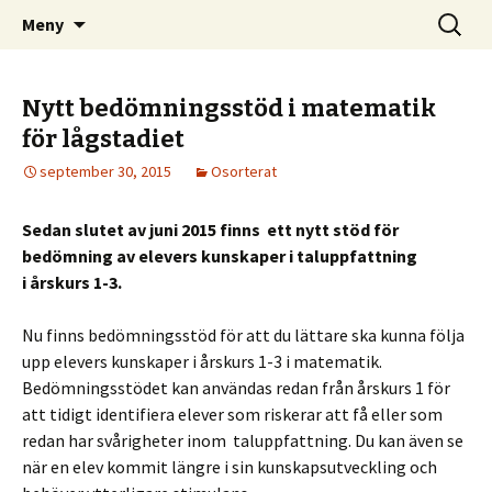
– din infosida för matematik i Olofström
Hoppa
Sök
Matematik i Olofström
Meny
till
efter:
innehåll
Nytt bedömningsstöd i matematik
för lågstadiet
september 30, 2015
Osorterat
Sedan slutet av juni 2015 finns ett nytt stöd för
bedömning av elevers kunskaper i taluppfattning
i årskurs 1-3.
Nu finns bedömningsstöd för att du lättare ska kunna följa
upp elevers kunskaper i årskurs 1-3 i matematik.
Bedömningsstödet kan användas redan från årskurs 1 för
att tidigt identifiera elever som riskerar att få eller som
redan har svårigheter inom taluppfattning. Du kan även se
när en elev kommit längre i sin kunskapsutveckling och